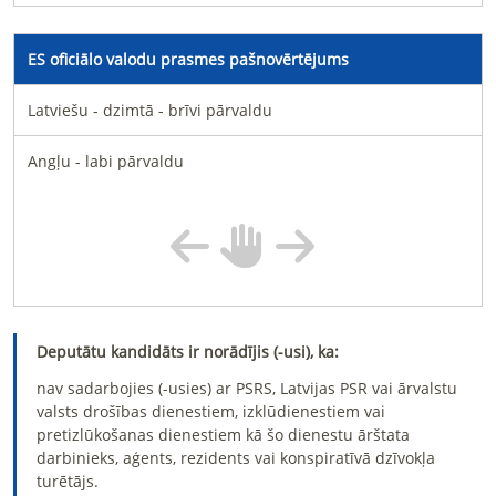
ES oficiālo valodu prasmes pašnovērtējums
Latviešu - dzimtā - brīvi pārvaldu
Angļu - labi pārvaldu
Deputātu kandidāts ir norādījis (-usi), ka:
nav sadarbojies (-usies) ar PSRS, Latvijas PSR vai ārvalstu
valsts drošības dienestiem, izklūdienestiem vai
pretizlūkošanas dienestiem kā šo dienestu ārštata
darbinieks, aģents, rezidents vai konspiratīvā dzīvokļa
turētājs.