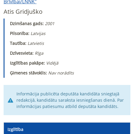
Brīvībai/LNNK"
Atis Gridjuško
Dzimšanas gads:
2001
Pilsonība:
Latvijas
Tautība:
Latvietis
Dzīvesvieta:
Rīga
Izglītības pakāpe:
Vidējā
Ģimenes stāvoklis:
Nav norādīts
Informācija publicēta deputāta kandidāta sniegtajā
redakcijā, kandidātu saraksta iesniegšanas dienā. Par
informācijas patiesumu atbild deputāta kandidāts.
Izglītība