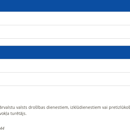
i ārvalstu valsts drošības dienestiem, izklūdienestiem vai pretizlūk
vokļa turētājs.
:44