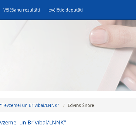
Vēlēšanu rezultāti
Ievēlētie deputāti
"-"Tēvzemei un Brīvībai/LNNK"
Edvīns Šnore
Tēvzemei un Brīvībai/LNNK"