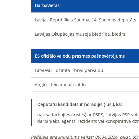
Darbavietas
Lavijas Republikas Saeima, 14. Saeimas deputāts
Latvijas Okupācijas muzeja biedrība, biedrs
ES oficiālo valodu prasmes pašnovērtējums
Latviešu - dzimtā - brīvi pārvaldu
Angļu - teicami pārvaldu
Deputātu kandidāts ir norādījis (-usi), ka:
nav sadarbojies (-usies) ar PSRS, Latvijas PSR va
darbinieks, aģents, rezidents vai konspiratīvā dzī
Pēdējais atjauninājums veikts:
09.04.2024. plkst. 09