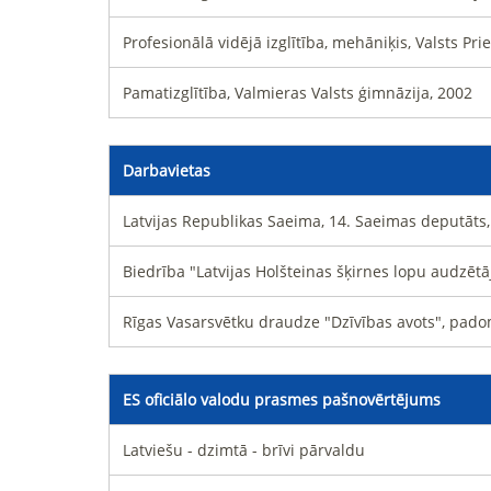
Profesionālā vidējā izglītība, mehāniķis, Valsts P
Pamatizglītība, Valmieras Valsts ģimnāzija, 2002
Darbavietas
Latvijas Republikas Saeima, 14. Saeimas deputāts
Biedrība "Latvijas Holšteinas šķirnes lopu audzētā
Rīgas Vasarsvētku draudze "Dzīvības avots", pado
ES oficiālo valodu prasmes pašnovērtējums
Latviešu - dzimtā - brīvi pārvaldu