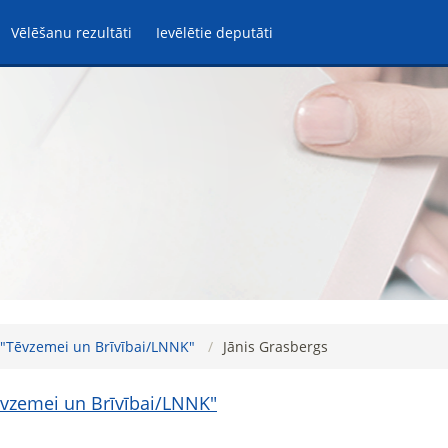
Vēlēšanu rezultāti
Ievēlētie deputāti
"-"Tēvzemei un Brīvībai/LNNK"
Jānis Grasbergs
Tēvzemei un Brīvībai/LNNK"