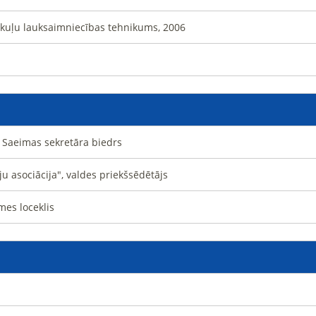
riekuļu lauksaimniecības tehnikums, 2006
, Saeimas sekretāra biedrs
ju asociācija", valdes priekšsēdētājs
mes loceklis