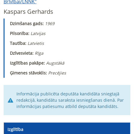
Brīvībai/LNNK"
Kaspars Gerhards
Dzimšanas gads:
1969
Pilsonība:
Latvijas
Tautība:
Latvietis
Dzīvesvieta:
Rīga
Izglītības pakāpe:
Augstākā
Ģimenes stāvoklis:
Precējies
Informācija publicēta deputāta kandidāta sniegtajā
redakcijā, kandidātu saraksta iesniegšanas dienā. Par
informācijas patiesumu atbild deputāta kandidāts.
Izglītība