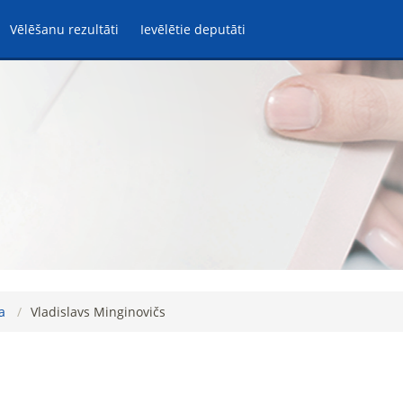
Vēlēšanu rezultāti
Ievēlētie deputāti
a
Vladislavs Minginovičs