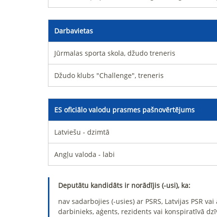
Darbavietas
Jūrmalas sporta skola, džudo treneris
Džudo klubs "Challenge", treneris
ES oficiālo valodu prasmes pašnovērtējums
Latviešu - dzimtā
Angļu valoda - labi
Deputātu kandidāts ir norādījis (-usi), ka:
nav sadarbojies (-usies) ar PSRS, Latvijas PSR va
darbinieks, aģents, rezidents vai konspiratīvā dzī