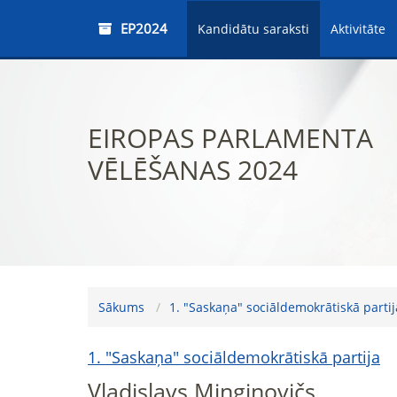
EP2024
Kandidātu saraksti
Aktivitāte
EIROPAS PARLAMENTA
VĒLĒŠANAS 2024
Sākums
1. "Saskaņa" sociāldemokrātiskā partij
1. "Saskaņa" sociāldemokrātiskā partija
Vladislavs Minginovičs