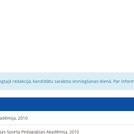
egtajā redakcijā, kandidātu saraksta iesniegšanas dienā. Par infor
akadēmija, 2010
vijas Sporta Pedagoģijas Akadēmija, 2010