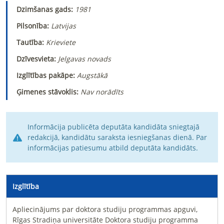
Dzimšanas gads:
1981
Pilsonība:
Latvijas
Tautība:
Krieviete
Dzīvesvieta:
Jelgavas novads
Izglītības pakāpe:
Augstākā
Ģimenes stāvoklis:
Nav norādīts
Informācija publicēta deputāta kandidāta sniegtajā
redakcijā, kandidātu saraksta iesniegšanas dienā. Par
informācijas patiesumu atbild deputāta kandidāts.
Izglītība
Apliecinājums par doktora studiju programmas apguvi,
Rīgas Stradiņa universitāte Doktora studiju programma