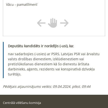
Vācu - pamatlīmenī
Deputātu kandidāts ir norādījis (-usi), ka:
nav sadarbojies (-usies) ar PSRS, Latvijas PSR vai ārvalstu
valsts drošības dienestiem, izklūdienestiem vai
pretizlūkošanas dienestiem kā šo dienestu ārštata
darbinieks, aģents, rezidents vai konspiratīvā dzīvokļa
turētājs.
Pēdējais atjauninājums veikts:
09.04.2024. plkst. 09:44
Centrālā vēlēšanu komisija