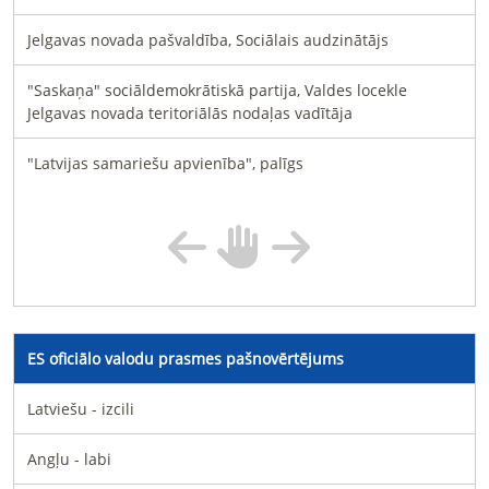
Jelgavas novada pašvaldība, Sociālais audzinātājs
"Saskaņa" sociāldemokrātiskā partija, Valdes locekle
Jelgavas novada teritoriālās nodaļas vadītāja
"Latvijas samariešu apvienība", palīgs
ES oficiālo valodu prasmes pašnovērtējums
Latviešu - izcili
Angļu - labi