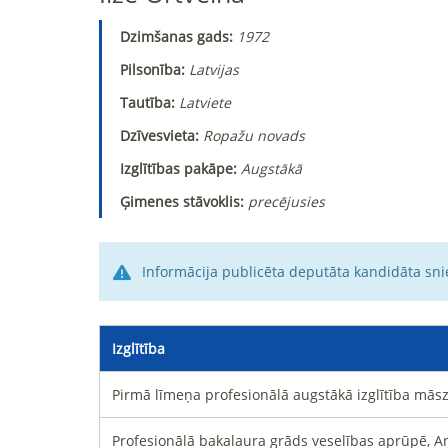
Dzimšanas gads:
1972
Pilsonība:
Latvijas
Tautība:
Latviete
Dzīvesvieta:
Ropažu novads
Izglītības pakāpe:
Augstākā
Ģimenes stāvoklis:
precējusies
Informācija publicēta deputāta kandidāta sni
Izglītība
Pirmā līmeņa profesionālā augstākā izglītība māszi
Profesionālā bakalaura grāds veselības aprūpē, Ane