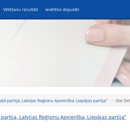
Vēlēšanu rezultāti
Ievēlētie deputāti
ļā partija, Latvijas Reģionu Apvienība, Liepājas partija"
Ilze Or
artija, Latvijas Reģionu Apvienība, Liepājas partija"