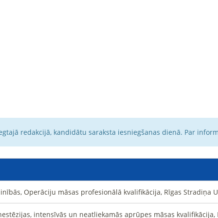
egtajā redakcijā, kandidātu saraksta iesniegšanas dienā. Par infor
nībās, Operāciju māsas profesionālā kvalifikācija, Rīgas Stradiņa 
stēzijas, intensīvās un neatliekamās aprūpes māsas kvalifikācija, 