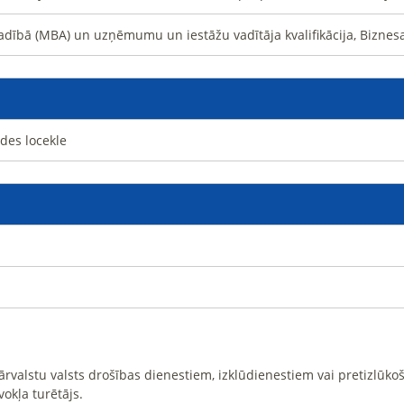
dībā (MBA) un uzņēmumu un iestāžu vadītāja kvalifikācija, Biznesa
ldes locekle
i ārvalstu valsts drošības dienestiem, izklūdienestiem vai pretizlūk
vokļa turētājs.