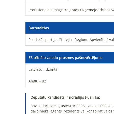
Profesionālais maģistra grāds Uzņēmējdarbības va
Darbavietas
Politiskās partijas "Latvijas Reģionu Apvienība" va
ES oficiālo valodu prasmes pašnovērtējums
Latviešu - dzimtā
Angļu - B2
Deputātu kandidāts ir norādījis (-usi), ka:
nav sadarbojies (-usies) ar PSRS, Latvijas PSR va
darbinieks, aģents, rezidents vai konspiratīvā dzī