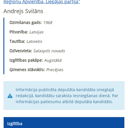
Reģionu Apvienība, Liepājas partija"
Andrejs Svilāns
Dzimšanas gads:
1968
Pilsonība:
Latvijas
Tautība:
Latvietis
Dzīvesvieta:
Salaspils novads
Izglītības pakāpe:
Augstākā
Ģimenes stāvoklis:
Precējies
Informācija publicēta deputāta kandidāta sniegtajā
redakcijā, kandidātu saraksta iesniegšanas dienā. Par
informācijas patiesumu atbild deputāta kandidāts.
Izglītība