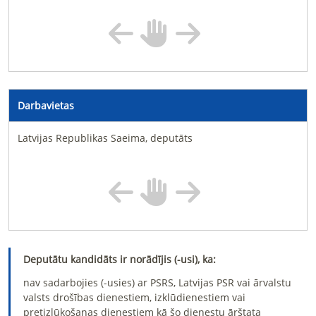
Darbavietas
Latvijas Republikas Saeima, deputāts
Deputātu kandidāts ir norādījis (-usi), ka:
nav sadarbojies (-usies) ar PSRS, Latvijas PSR vai ārvalstu
valsts drošības dienestiem, izklūdienestiem vai
pretizlūkošanas dienestiem kā šo dienestu ārštata