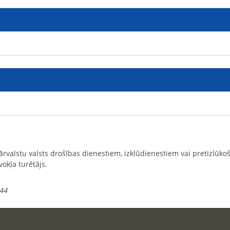
i ārvalstu valsts drošības dienestiem, izklūdienestiem vai pretizlūk
vokļa turētājs.
:44