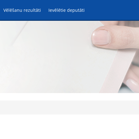
Vēlēšanu rezultāti
Ievēlētie deputāti