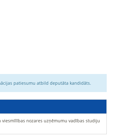
mācijas patiesumu atbild deputāta kandidāts.
un viesmīlības nozares uzņēmumu vadības studiju