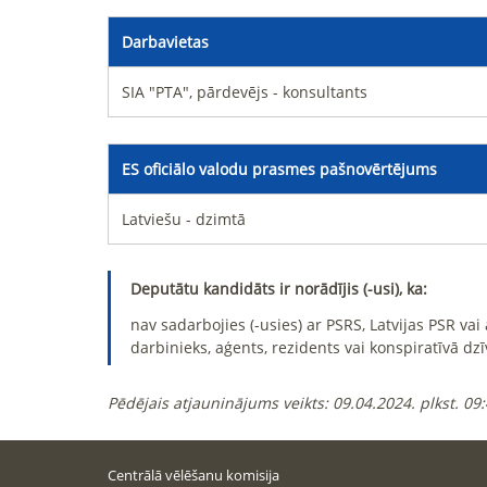
Darbavietas
SIA "PTA", pārdevējs - konsultants
ES oficiālo valodu prasmes pašnovērtējums
Latviešu - dzimtā
Deputātu kandidāts ir norādījis (-usi), ka:
nav sadarbojies (-usies) ar PSRS, Latvijas PSR va
darbinieks, aģents, rezidents vai konspiratīvā dzī
Pēdējais atjauninājums veikts:
09.04.2024. plkst. 09
Centrālā vēlēšanu komisija