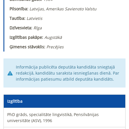
Pilsonība:
Latvijas, Amerikas Savienoto Valstu
Tautība:
Latvietis
Dzīvesvieta:
Rīga
Izglītības pakāpe:
Augstākā
Ģimenes stāvoklis:
Precējies
Informācija publicēta deputāta kandidāta sniegtajā
redakcijā, kandidātu saraksta iesniegšanas dienā. Par
informācijas patiesumu atbild deputāta kandidāts.
Izglītība
PhD grāds, specialitāte lingvistikā, Pensilvānijas
universitāte (ASV), 1996