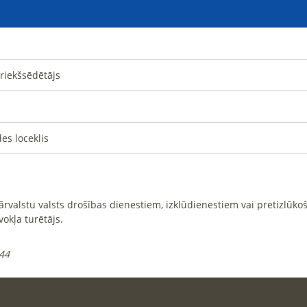
riekšsēdētājs
es loceklis
i ārvalstu valsts drošības dienestiem, izklūdienestiem vai pretizlūk
vokļa turētājs.
:44