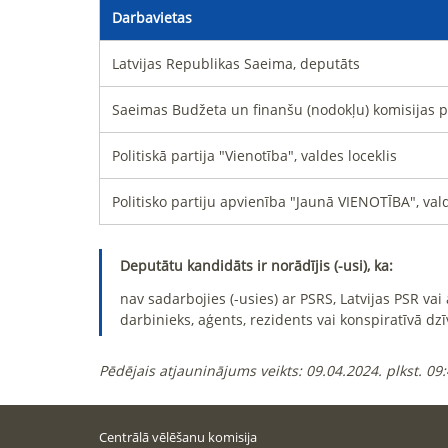
Darbavietas
Latvijas Republikas Saeima, deputāts
Saeimas Budžeta un finanšu (nodokļu) komisijas p
Politiskā partija "Vienotība", valdes loceklis
Politisko partiju apvienība "Jaunā VIENOTĪBA", vald
Deputātu kandidāts ir norādījis (-usi), ka:
nav sadarbojies (-usies) ar PSRS, Latvijas PSR va
darbinieks, aģents, rezidents vai konspiratīvā dzī
Pēdējais atjauninājums veikts:
09.04.2024. plkst. 09
Centrālā vēlēšanu komisija