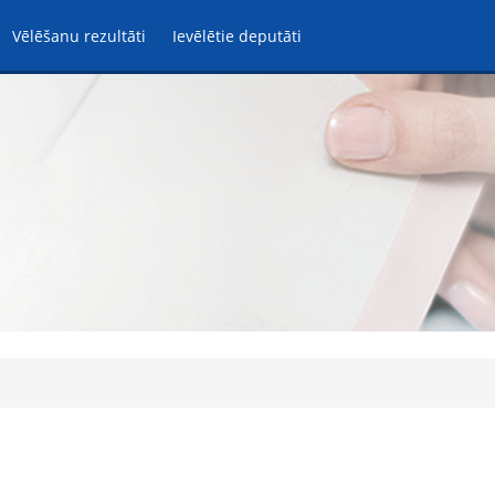
Vēlēšanu rezultāti
Ievēlētie deputāti