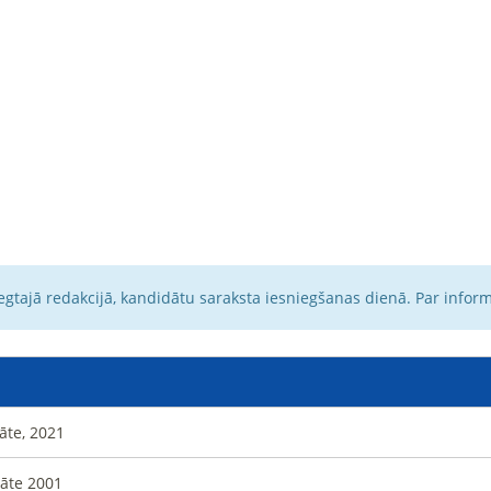
egtajā redakcijā, kandidātu saraksta iesniegšanas dienā. Par infor
tāte, 2021
tāte 2001