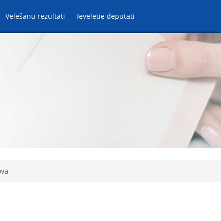
Vēlēšanu rezultāti
Ievēlētie deputāti
ova