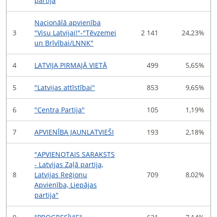
partija
Nacionālā apvienība
3
"Visu Latvijai!"-"Tēvzemei
2 141
24,23%
un Brīvībai/LNNK"
4
LATVIJA PIRMAJĀ VIETĀ
499
5,65%
5
"Latvijas attīstībai"
853
9,65%
6
"Centra Partija"
105
1,19%
7
APVIENĪBA JAUNLATVIEŠI
193
2,18%
"APVIENOTAIS SARAKSTS
- Latvijas Zaļā partija,
8
Latvijas Reģionu
709
8,02%
Apvienība, Liepājas
partija"