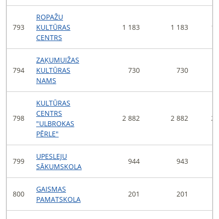
ROPAŽU
793
KULTŪRAS
1 183
1 183
1 
CENTRS
ZAĶUMUIŽAS
794
KULTŪRAS
730
730
NAMS
KULTŪRAS
CENTRS
798
2 882
2 882
2 
"ULBROKAS
PĒRLE"
UPESLEJU
799
944
943
SĀKUMSKOLA
GAISMAS
800
201
201
PAMATSKOLA