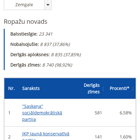
Zemgale
Ropažu novads
Balsstiesīgie:
23 341
Nobalsojušie:
8 837 (
37,86%
)
Derīgās aploksnes:
8 835 (
37,85%
)
Derīgās zīmes:
8 740 (
98,92%
)
Derīgās
Nr.
Saraksts
Procenti
*
zīmes
"Saskaņa"
1
sociāldemokrātiskā
581
6,58%
partija
JKP Jaunā konservatīvā
2
141
1,60%