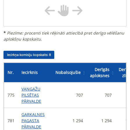
*
Piezīme: procenti tiek rēķināti attiecībā pret derīgo vēlēšanu
aplokšņu kopskaitu.
Iecirkņa komisiju kopskaits:
8
Derīgās
Derīg
Nr.
Iecirknis
Nobalsojušie
aploksnes
zīm
VANGAŽU
775
PILSĒTAS
707
707
PĀRVALDE
GARKALNES
781
PAGASTA
1 294
1 294
1 
PĀRVALDE