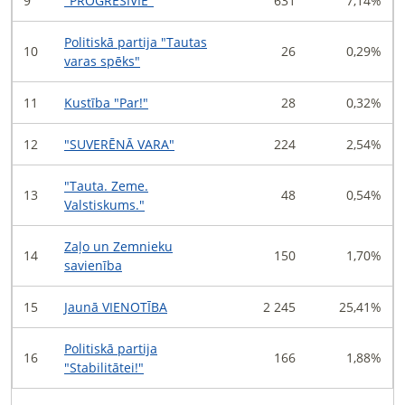
9
"PROGRESĪVIE"
631
7,14%
Politiskā partija "Tautas
10
26
0,29%
varas spēks"
11
Kustība "Par!"
28
0,32%
12
"SUVERĒNĀ VARA"
224
2,54%
"Tauta. Zeme.
13
48
0,54%
Valstiskums."
Zaļo un Zemnieku
14
150
1,70%
savienība
15
Jaunā VIENOTĪBA
2 245
25,41%
Politiskā partija
16
166
1,88%
"Stabilitātei!"