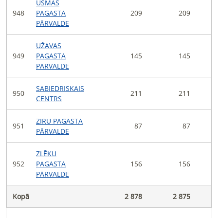
USMAS
948
PAGASTA
209
209
PĀRVALDE
UŽAVAS
949
PAGASTA
145
145
PĀRVALDE
SABIEDRISKAIS
950
211
211
CENTRS
ZIRU PAGASTA
951
87
87
PĀRVALDE
ZLĒKU
952
PAGASTA
156
156
PĀRVALDE
Kopā
2 878
2 875
2