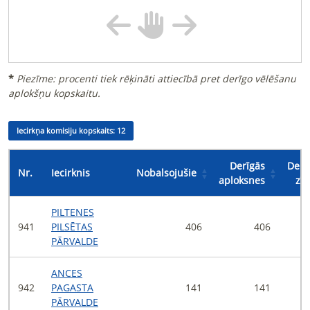
*
Piezīme: procenti tiek rēķināti attiecībā pret derīgo vēlēšanu
aplokšņu kopskaitu.
Iecirkņa komisiju kopskaits:
12
Derīgās
Derī
Nr.
Iecirknis
Nobalsojušie
aploksnes
zī
PILTENES
941
PILSĒTAS
406
406
PĀRVALDE
ANCES
942
PAGASTA
141
141
PĀRVALDE