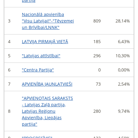
partija
Nacionālā apvienība
3
"Visu Latvijai!"-"Tēvzemei
809
28,14%
un Brīvībai/LNNK"
4
LATVIJA PIRMAJĀ VIETĀ
185
6,43%
5
"Latvijas attīstībai"
296
10,30%
6
"Centra Partija"
0
0,00%
7
APVIENĪBA JAUNLATVIEŠI
73
2,54%
"APVIENOTAIS SARAKSTS
- Latvijas Zaļā partija,
8
Latvijas Reģionu
280
9,74%
Apvienība, Liepājas
partija"