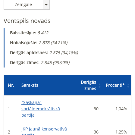
Zemgale
Ventspils novads
Balsstiesīgie:
8 412
Nobalsojušie:
2 878 (
34,21%
)
Derīgās aploksnes:
2 875 (
34,18%
)
Derīgās zīmes:
2 846 (
98,99%
)
Derīgās
Nr.
Saraksts
Procenti
*
zīmes
"Saskaņa"
1
sociāldemokrātiskā
30
1,04%
partija
JKP Jaunā konservatīvā
2
36
1,25%