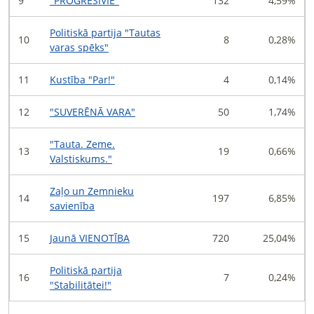
9
"PROGRESĪVIE"
132
4,59%
Politiskā partija "Tautas
10
8
0,28%
varas spēks"
11
Kustība "Par!"
4
0,14%
12
"SUVERĒNĀ VARA"
50
1,74%
"Tauta. Zeme.
13
19
0,66%
Valstiskums."
Zaļo un Zemnieku
14
197
6,85%
savienība
15
Jaunā VIENOTĪBA
720
25,04%
Politiskā partija
16
7
0,24%
"Stabilitātei!"