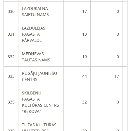
LAZDUKALNA
330
17
0
SAIETU NAMS
LAZDULEJAS
331
PAGASTA
13
0
PĀRVALDE
MEDŅEVAS
332
19
0
TAUTAS NAMS
RUGĀJU JAUNIEŠU
333
44
17
CENTRS
ŠĶILBĒNU
PAGASTA
335
32
0
KULTŪRAS CENTRS
"REKOVA"
TILŽAS KULTŪRAS
336
UN VĒSTURES
29
0