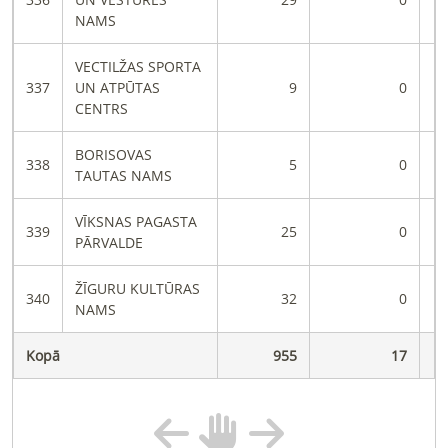
NAMS
VECTILŽAS SPORTA
337
UN ATPŪTAS
9
0
CENTRS
BORISOVAS
338
5
0
TAUTAS NAMS
VĪKSNAS PAGASTA
339
25
0
PĀRVALDE
ŽĪGURU KULTŪRAS
340
32
0
NAMS
Kopā
955
17