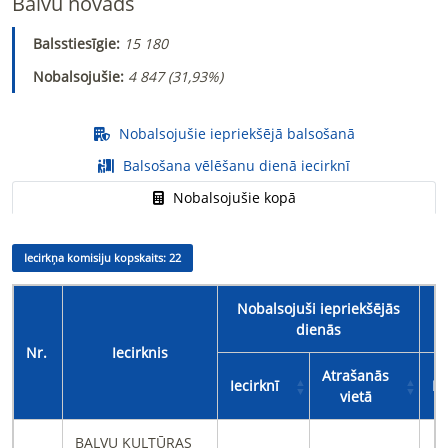
Balvu novads
Balsstiesīgie:
15 180
Nobalsojušie:
4 847 (
31,93%
)
Nobalsojušie iepriekšējā balsošanā
Balsošana vēlēšanu dienā iecirknī
Nobalsojušie kopā
Iecirkņa komisiju kopskaits:
22
Nobalsojuši iepriekšējās
dienās
Nr.
Iecirknis
Atrašanās
Iecirknī
Ie
vietā
BALVU KULTŪRAS