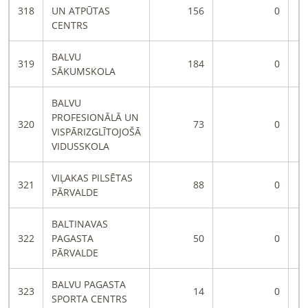
318
UN ATPŪTAS
156
0
CENTRS
BALVU
319
184
0
SĀKUMSKOLA
BALVU
PROFESIONĀLĀ UN
320
73
0
VISPĀRIZGLĪTOJOŠĀ
VIDUSSKOLA
VIĻAKAS PILSĒTAS
321
88
0
PĀRVALDE
BALTINAVAS
322
PAGASTA
50
0
PĀRVALDE
BALVU PAGASTA
323
14
0
SPORTA CENTRS