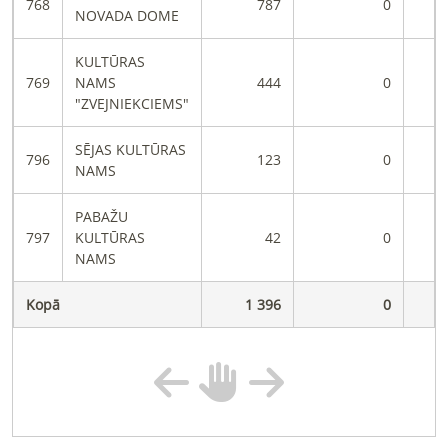
768
787
0
NOVADA DOME
KULTŪRAS
769
NAMS
444
0
"ZVEJNIEKCIEMS"
SĒJAS KULTŪRAS
796
123
0
NAMS
PABAŽU
797
KULTŪRAS
42
0
NAMS
Kopā
1 396
0