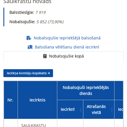
Saulkrastu novads
Balsstiesīgie:
7 919
Nobalsojušie:
5 852 (
73,90%
)
Nobalsojušie iepriekšējā balsošanā
Balsošana vēlēšanu dienā iecirknī
Nobalsojušie kopā
Iecirkņa komisiju kopskaits:
4
Nobalsojuši iepriekšējās
No
dienās
Nr.
Iecirknis
Atrašanās
Iecirknī
Iecir
vietā
SAULKRASTU