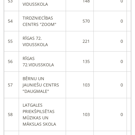
53
148
0
VIDUSSKOLA
TIRDZNIECĪBAS
54
570
0
CENTRS "ZOOM"
RĪGAS 72.
55
221
0
VIDUSSKOLA
RĪGAS
56
135
0
72.VIDUSSKOLA
BĒRNU UN
57
JAUNIEŠU CENTRS
103
0
"DAUGMALE"
LATGALES
PRIEKŠPILSĒTAS
58
103
0
MŪZIKAS UN
MĀKSLAS SKOLA