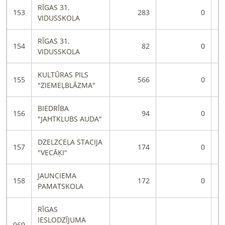
RĪGAS 31.
153
283
0
VIDUSSKOLA
RĪGAS 31.
154
82
0
VIDUSSKOLA
KULTŪRAS PILS
155
566
0
"ZIEMEĻBLĀZMA"
BIEDRĪBA
156
94
0
"JAHTKLUBS AUDA"
DZELZCEĻA STACIJA
157
174
0
"VECĀĶI"
JAUNCIEMA
158
172
0
PAMATSKOLA
RĪGAS
IESLODZĪJUMA
969