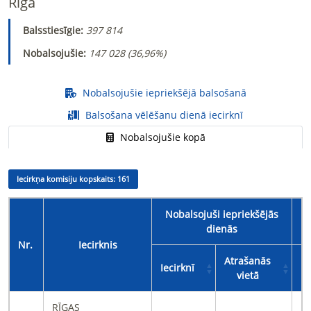
Rīga
Balsstiesīgie:
397 814
Nobalsojušie:
147 028 (
36,96%
)
Nobalsojušie iepriekšējā balsošanā
Balsošana vēlēšanu dienā iecirknī
Nobalsojušie kopā
Iecirkņa komisiju kopskaits:
161
Nobalsojuši iepriekšējās
dienās
Nr.
Iecirknis
Atrašanās
Iecirknī
Ie
vietā
RĪGAS