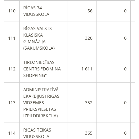
RĪGAS 74.
110
56
0
VIDUSSKOLA
RĪGAS VALSTS
KLASISKĀ
111
320
0
ĢIMNĀZIJA
(SĀKUMSKOLA)
TIRDZNIECĪBAS
112
CENTRS "DOMINA
1 611
0
SHOPPING"
ADMINISTRATĪVĀ
ĒKA (BIJUSĪ RĪGAS
113
VIDZEMES
352
0
PRIEKŠPILSĒTAS
IZPILDDIREKCIJA)
RĪGAS TEIKAS
114
365
0
VIDUSSKOLA