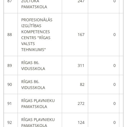
87
ŽOLTOKA
247
0
PAMATSKOLA
PROFESIONĀLĀS
IZGLĪTĪBAS
KOMPETENCES
88
167
0
CENTRS "RĪGAS
VALSTS
TEHNIKUMS"
RĪGAS 86.
89
311
0
VIDUSSKOLA
RĪGAS 86.
90
82
0
VIDUSSKOLA
RĪGAS PĻAVNIEKU
91
272
0
PAMATSKOLA
RĪGAS PĻAVNIEKU
92
124
0
PAMATSKOLA