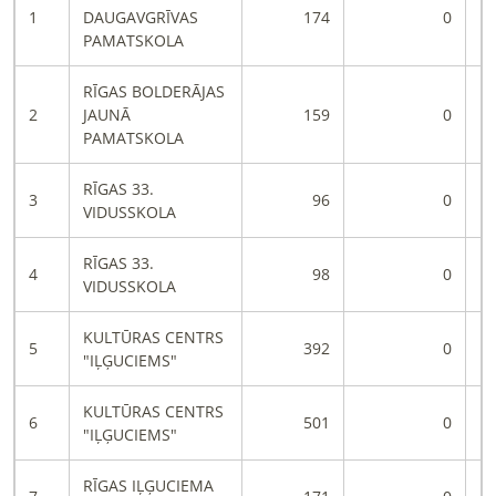
1
DAUGAVGRĪVAS
174
0
PAMATSKOLA
RĪGAS BOLDERĀJAS
2
JAUNĀ
159
0
PAMATSKOLA
RĪGAS 33.
3
96
0
VIDUSSKOLA
RĪGAS 33.
4
98
0
VIDUSSKOLA
KULTŪRAS CENTRS
5
392
0
"IĻĢUCIEMS"
KULTŪRAS CENTRS
6
501
0
"IĻĢUCIEMS"
RĪGAS IĻĢUCIEMA