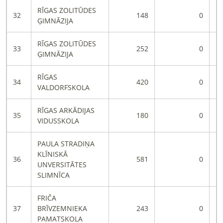
RĪGAS ZOLITŪDES
32
148
0
ĢIMNĀZIJA
RĪGAS ZOLITŪDES
33
252
0
ĢIMNĀZIJA
RĪGAS
34
420
0
VALDORFSKOLA
RĪGAS ARKĀDIJAS
35
180
0
VIDUSSKOLA
PAULA STRADIŅA
KLĪNISKĀ
36
581
0
UNVERSITĀTES
SLIMNĪCA
FRIČA
37
BRĪVZEMNIEKA
243
0
PAMATSKOLA