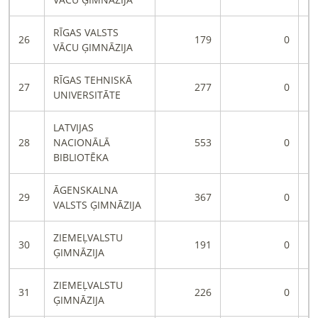
RĪGAS VALSTS
26
179
0
VĀCU ĢIMNĀZIJA
RĪGAS TEHNISKĀ
27
277
0
UNIVERSITĀTE
LATVIJAS
28
NACIONĀLĀ
553
0
BIBLIOTĒKA
ĀGENSKALNA
29
367
0
VALSTS ĢIMNĀZIJA
ZIEMEĻVALSTU
30
191
0
ĢIMNĀZIJA
ZIEMEĻVALSTU
31
226
0
ĢIMNĀZIJA