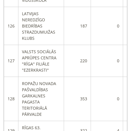
VIDUSSKOLA
LATVIJAS
NEREDZĪGO
126
BIEDRĪBAS
187
0
STRAZDUMUIŽAS
KLUBS
VALSTS SOCIĀLĀS
APRŪPES CENTRA
127
220
0
"RĪGA" FILIĀLE
"EZERKRASTI"
ROPAŽU NOVADA
PAŠVALDĪBAS
GARKALNES
128
353
0
PAGASTA
TERITORIĀLĀ
PĀRVALDE
RĪGAS 63.
129
322
4