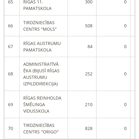
65
RĪGAS 11.
300
0
PAMATSKOLA
TIRDZNIECĪBAS
66
508
0
CENTRS "MOLS"
RĪGAS AUSTRUMU
67
84
0
PAMATSKOLA
ADMINISTRATĪVĀ
ĒKA (BIJUSĪ RĪGAS
68
252
0
AUSTRUMU
IZPILDDIREKCIJA)
RĪGAS REINHOLDA
69
ŠMĒLINGA
210
0
VIDUSSKOLA
TIRDZNIECĪBAS
70
828
0
CENTRS "ORIGO"