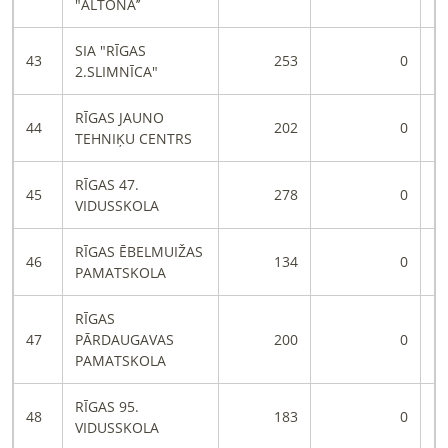
"ALTONA’’
SIA "RĪGAS
43
253
0
2.SLIMNĪCA"
RĪGAS JAUNO
44
202
0
TEHNIĶU CENTRS
RĪGAS 47.
45
278
0
VIDUSSKOLA
RĪGAS ĒBELMUIŽAS
46
134
0
PAMATSKOLA
RĪGAS
47
PĀRDAUGAVAS
200
0
PAMATSKOLA
RĪGAS 95.
48
183
0
VIDUSSKOLA