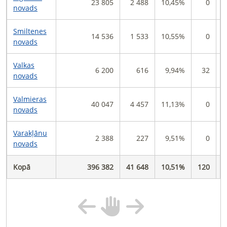
23 805
2 488
10,45%
0
0
novads
Smiltenes
14 536
1 533
10,55%
0
0
novads
Valkas
6 200
616
9,94%
32
0
novads
Valmieras
40 047
4 457
11,13%
0
0
novads
Varakļānu
2 388
227
9,51%
0
0
novads
Kopā
396 382
41 648
10,51%
120
0