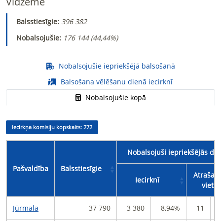
Vidzeme
Balsstiesīgie:
396 382
Nobalsojušie:
176 144 (
44,44%
)
Nobalsojušie iepriekšējā balsošanā
Balsošana vēlēšanu dienā iecirknī
Nobalsojušie kopā
Iecirkņa komisiju kopskaits:
272
Nobalsojuši iepriekšējās di
Pašvaldība
Balsstiesīgie
Atrašan
Iecirknī
vietā
Jūrmala
37 790
3 380
8,94%
11
0