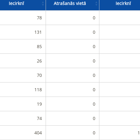
Iecirknī
Atrašanās vietā
Iecirknī
78
0
131
0
85
0
26
0
70
0
118
0
19
0
74
0
404
0
1