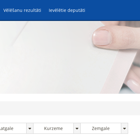
Vēlēšanu rezultāti
Ievēlētie deputāti
Latgale
Kurzeme
Zemgale