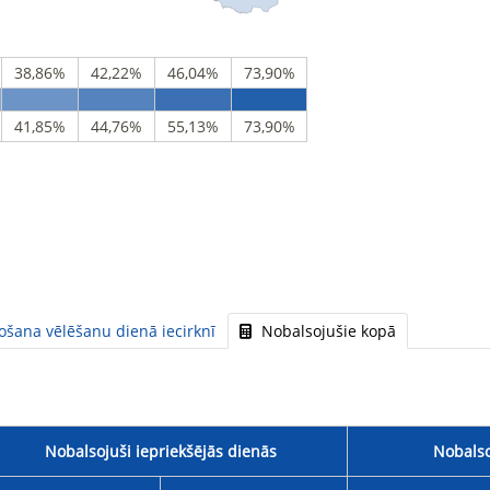
38,86%
42,22%
46,04%
73,90%
41,85%
44,76%
55,13%
73,90%
ošana vēlēšanu dienā iecirknī
Nobalsojušie kopā
Nobalsojuši iepriekšējās dienās
Nobalso