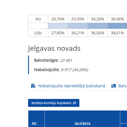
No
20,76%
29,39%
34,26%
36,96%
Līdz
27,80%
34,21%
36,56%
38,61%
Jelgavas novads
Balsstiesīgie:
23 401
Nobalsojušie:
8 017 (
34,26%
)
Nobalsojušie iepriekšējā balsošanā
Bals
Iecirkņa komisiju kopskaits:
20
Nr.
Iecirknis