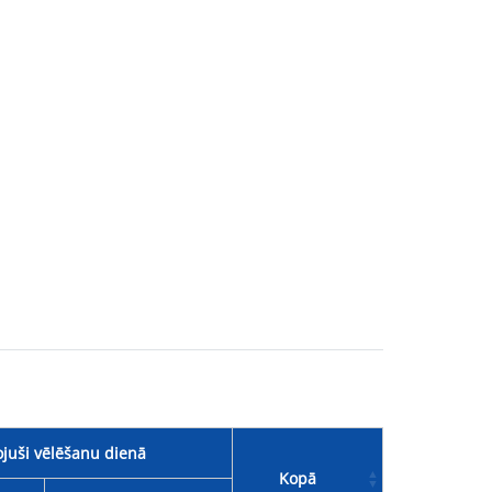
juši vēlēšanu dienā
Kopā